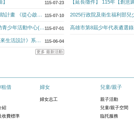
驗】
115-07-23
【本館活動】115年女性重返職場協助計畫 《從心啟程：找回女子的職涯座標》
2025行政院及衛生福利部兒
115-07-10
【兩館活動】高雄市政府社會局婦幼青少年活動中心(婦女館)115年7月活動簡訊(6....
高雄市第8屆少年代表遴選
115-07-01
【兩館活動】《女子45+實驗室．未來生活設計》系列-115年7月-從身體探索實驗....
115-06-04
更多 最新活動
/租借
婦女
兒童/親子
婦女志工
親子活動
介紹
兒童/親子空間
及收費標準
臨托服務