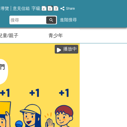
字級:
站導覽
意見信箱
搜
進階搜尋
尋
兒童/親子
青少年
播放中