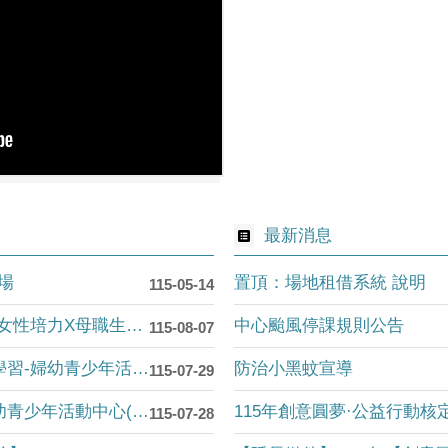
最新消息
場
置頂：場地租借系統 說明
115-05-14
【兩館活動】我是媽媽，也是自己-女性培力X母職生命設計工作坊
中心颱風停課規則公告
115-08-07
【兩館活動】女性專屬一對一數位學習-婦幼青少年活動中心115年8月
防治小黑蚊宣導
115-07-29
【兩館活動】高雄市政府社會局婦幼青少年活動中心(婦女館)115年8月活動簡訊(7....
115年創意圓夢·公益行動核
115-07-28