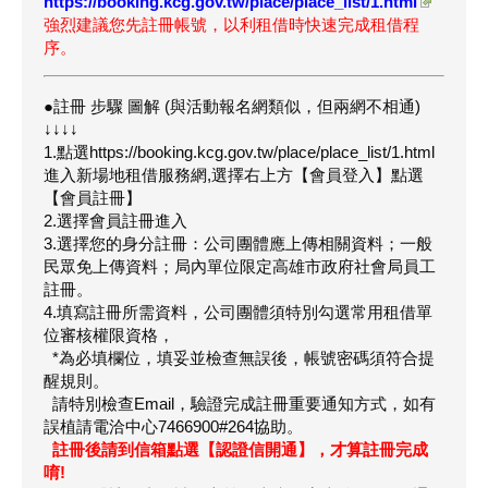
https://booking.kcg.gov.tw/place/place_list/1.html
強烈建議您先註冊帳號，以利租借時快速完成租借程
序。
●註冊 步驟 圖解 (與活動報名網類似，但兩網不相通)
↓↓↓↓
1.點選https://booking.kcg.gov.tw/place/place_list/1.html
進入新場地租借服務網,選擇右上方【會員登入】點選
【會員註冊】
2.選擇會員註冊進入
3.選擇您的身分註冊：公司團體應上傳相關資料；一般
民眾免上傳資料；局內單位限定高雄市政府社會局員工
註冊。
4.填寫註冊所需資料，公司團體須特別勾選常用租借單
位審核權限資格，
*為必填欄位，填妥並檢查無誤後，帳號密碼須符合提
醒規則。
請特別檢查Email，驗證完成註冊重要通知方式，如有
誤植請電洽中心7466900#264協助。
註冊後請到信箱點選
【
認證信開通
】
，才算註冊完成
唷!