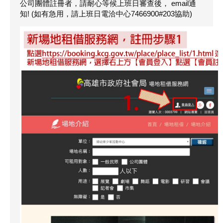
公司團體註冊者，請耐心等候上班日審查後， email通
知! (如有急用，請上班日電洽中心7466900#203協助)