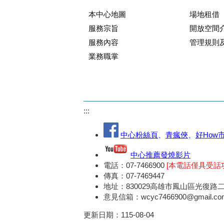
本中心地圖
場地租借
服務宗旨
開放空間
服務內容
管理規則
業務職掌
:::
中心粉絲頁
、
青瘋俠
、
好How
中心推薦發燒影片
電話：07-7466900
[本電話僅具受話
傳真：07-7469447
地址：830029高雄市鳳山區光復路二
意見信箱：wcyc7466900@gmail.co
更新日期：
115-08-04