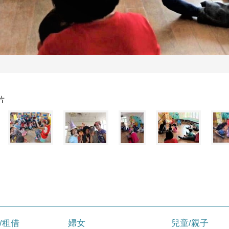
片
/租借
婦女
兒童/親子