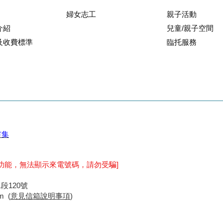
婦女志工
親子活動
介紹
兒童/親子空間
及收費標準
臨托服務
市集
功能，無法顯示來電號碼，請勿受騙]
段120號
m (
意見信箱
說明事項
)