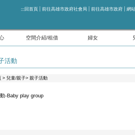
回首頁
前往高雄市政府社會局
前往高雄市政府
網
:::
心
空間介紹/租借
婦女
子活動
頁
兒童/親子
親子活動
Baby play group