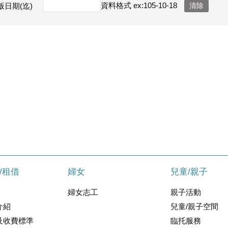
資料格式 ex:105-10-18
版日期(迄)
/租借
婦女
兒童/親子
婦女志工
親子活動
介紹
兒童/親子空間
及收費標準
臨托服務