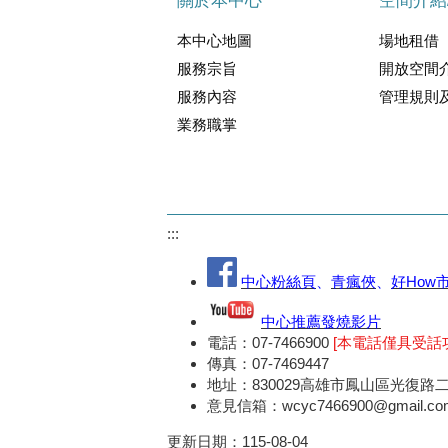
關於本中心
空間介紹
本中心地圖
場地租借
服務宗旨
開放空間
服務內容
管理規則
業務職掌
:::
中心粉絲頁
、
青瘋俠
、
好How
中心推薦發燒影片
電話：07-7466900
[本電話僅具受話
傳真：07-7469447
地址：830029高雄市鳳山區光復路二
意見信箱：wcyc7466900@gmail.co
更新日期：
115-08-04