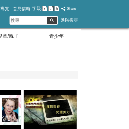
字級:
站導覽
意見信箱
搜
進階搜尋
尋
兒童/親子
青少年