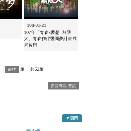
108-01-21
107年「青春x夢想=無限
大」青春作伴暨圓夢計畫成
果剪輯
筆
，共52筆
影音專區 查詢
▼關閉