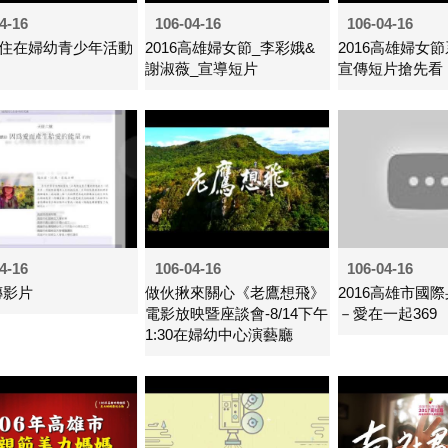
4-16
106-04-16
106-04-16
住在婦幼青少年活動
2016高雄婦女節_李彩娥&
2016高雄婦女
謝淑薇_宣導短片
宣傳短片搶先看
4-16
106-04-16
106-04-16
傳影片
做伙揪來關心《老鷹想飛》
2016高雄市國
電影放映暨座談會-8/14下午
－愛在一起369
1:30在婦幼中心演藝廳