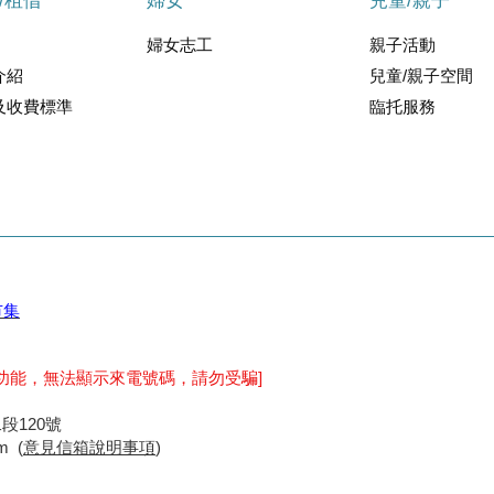
/租借
婦女
兒童/親子
婦女志工
親子活動
介紹
兒童/親子空間
及收費標準
臨托服務
市集
功能，無法顯示來電號碼，請勿受騙]
段120號
m (
意見信箱
說明事項
)